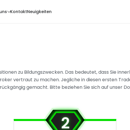
uns
Kontakt
Neuigkeiten
sitionen zu Bildungszwecken. Das bedeutet, dass Sie inne
roker vertraut zu machen. Jegliche in diesen ersten Tr
rückgängig gemacht. Bitte beziehen Sie sich auf unser Do