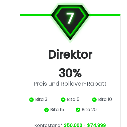
Direktor
30%
Preis und Rollover-Rabatt
Bita 3
Bita 5
Bita 10
Bita 15
Bita 20
Kontostand*
$50,000
-
$74,999