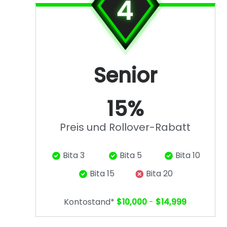
Senior
15%
Preis und Rollover-Rabatt
Bita 3
Bita 5
Bita 10
Bita 15
Bita 20
Kontostand*
$10,000
-
$14,999