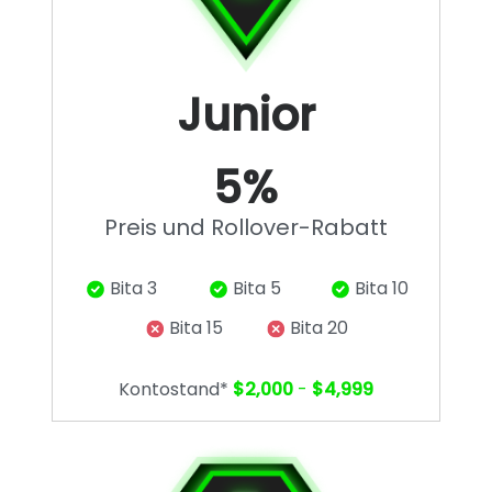
Junior
5%
Preis und Rollover-Rabatt
Bita 3
Bita 5
Bita 10
Bita 15
Bita 20
Kontostand*
$2,000
-
$4,999