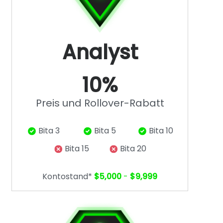
Analyst
10%
Preis und Rollover-Rabatt
Bita 3
Bita 5
Bita 10
Bita 15
Bita 20
Kontostand*
$5,000
-
$9,999