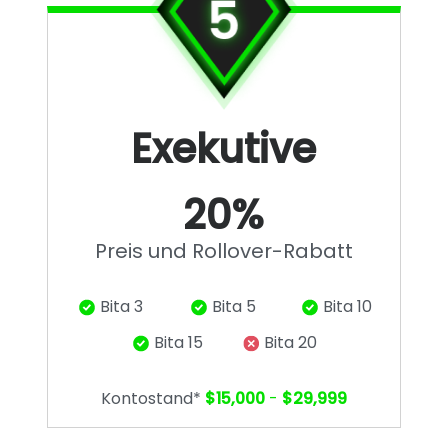
Exekutive
20%
Preis und Rollover-Rabatt
Bita 3
Bita 5
Bita 10
Bita 15
Bita 20
Kontostand*
$15,000
-
$29,999