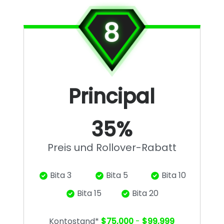
Principal
35%
Preis und Rollover-Rabatt
Bita 3
Bita 5
Bita 10
Bita 15
Bita 20
Kontostand*
$75,000
-
$99,999