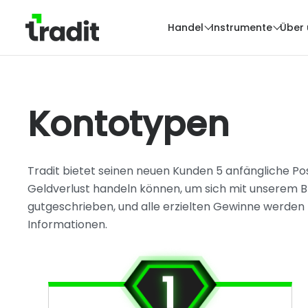
Handel
Instrumente
Über 
Kontotypen
Tradit bietet seinen neuen Kunden 5 anfängliche Po
Geldverlust handeln können, um sich mit unserem B
gutgeschrieben, und alle erzielten Gewinne werden 
Informationen.